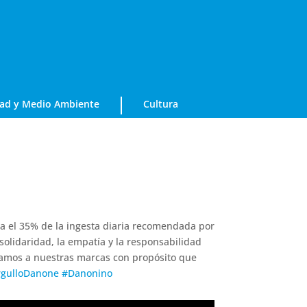
dad y Medio Ambiente
Cultura
ta el 35% de la ingesta diaria recomendada por
 solidaridad, la empatía y la responsabilidad
amos a nuestras marcas con propósito que
gulloDanone
#
Danonino