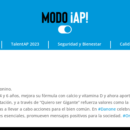
TalentAP 2023
Seguridad y Bienestar
Cali
onino.
 y 6 años, mejora su fórmula con calcio y vitamina D y ahora apor
tación, y a través de “Quiero ser Gigante” refuerza valores como la
lias a llevar a cabo acciones para el bien común. En
#Danone
celebr
es esenciales, promueven mensajes positivos para la sociedad.
#Or