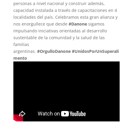
personas a nivel nacional y construir además,
capacidad instalada a través de capacitaciones en 4
localidades del país. Celebramos esta gran alianza y
nos enorgullece que desde
#Danone
sigamos
impulsando iniciativas orientadas al desarrollo
sustentable de la comunidad y la salud de las
familias
argentinas.
#OrgulloDanone
#UnidosPorUnSuperali
mento